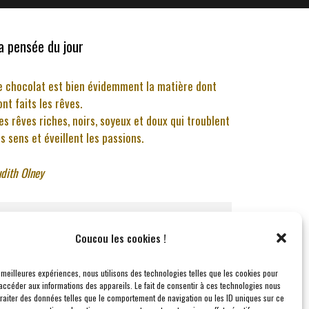
a pensée du jour
e chocolat est bien évidemment la matière dont
ont faits les rêves.
es rêves riches, noirs, soyeux et doux qui troublent
es sens et éveillent les passions.
udith Olney
Merci à Lili de 
Needs&Moods
 pour toutes ses 
Coucou les cookies !
belles photos ♡ 
s meilleures expériences, nous utilisons des technologies telles que les cookies pour
accéder aux informations des appareils. Le fait de consentir à ces technologies nous
traiter des données telles que le comportement de navigation ou les ID uniques sur ce